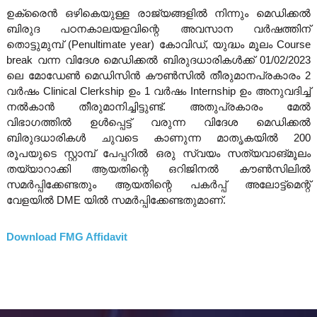
C
ഉക്രൈൻ ഒഴികെയുള്ള രാജ്യങ്ങളിൽ നിന്നും മെഡിക്കൽ
A
ബിരുദ പഠനകാലയളവിന്റെ അവസാന വർഷത്തിന്
L
തൊട്ടുമുമ്പ് (Penultimate year) കോവിഡ്, യുദ്ധം മൂലം Course
C
break വന്ന വിദേശ മെഡിക്കൽ ബിരുദധാരികൾക്ക് 01/02/2023
O
ലെ മോഡേൺ മെഡിസിൻ കൗൺസിൽ തീരുമാനപ്രകാരം 2
U
വർഷം Clinical Clerkship ഉം 1 വർഷം Internship ഉം അനുവദിച്ച്
N
നൽകാൻ തീരുമാനിച്ചിട്ടുണ്ട്. അതുപ്രകാരം മേൽ
C
വിഭാഗത്തിൽ ഉൾപ്പെട്ട് വരുന്ന വിദേശ മെഡിക്കൽ
I
ബിരുദധാരികൾ ചുവടെ കാണുന്ന മാതൃകയിൽ 200
L
രൂപയുടെ സ്റ്റാമ്പ് പേപ്പറിൽ ഒരു സ്വയം സത്യവാങ്മൂലം
തയ്യാറാക്കി ആയതിന്റെ ഒറിജിനൽ കൗൺസിലിൽ
S
സമർപ്പിക്കേണ്ടതും ആയതിന്റെ പകർപ്പ് അലോട്ട്മെന്റ്
വേളയിൽ DME യിൽ സമർപ്പിക്കേണ്ടതുമാണ്.
Download FMG Affidavit